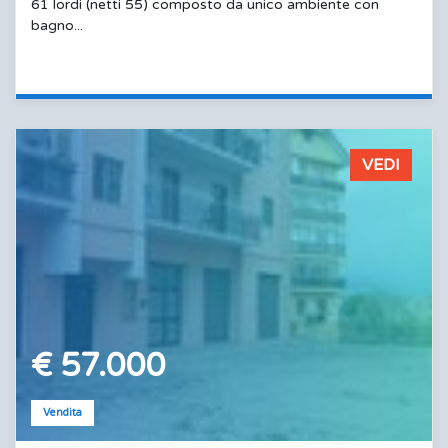
61 lordi (netti 55) composto da unico ambiente con
bagno...
VEDI
€ 57.000
Vendita