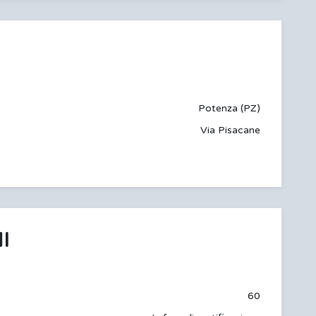
Potenza (PZ)
Via Pisacane
I
60