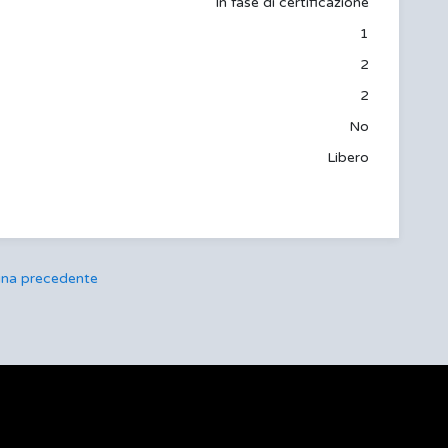
In fase di certificazione
1
2
2
No
Libero
ina precedente