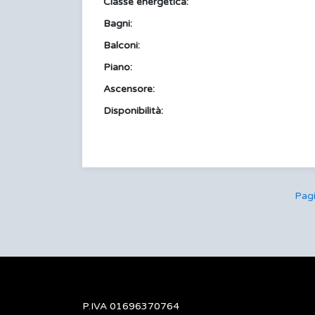
Classe energetica:
Bagni:
Balconi:
Piano:
Ascensore:
Disponibilità:
Pag
P.IVA 01696370764