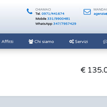
CHIAMACI
MANDAC
Tel.
0971/441674
agenzia@
Mobile
331/9900481
WhatsApp
347/7957429
Affitti
Chi siamo
Servizi
€ 135.