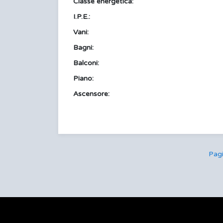
Classe energetica:
I.P.E.:
Vani:
Bagni:
Balconi:
Piano:
Ascensore:
Pag