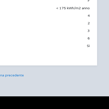
F
< 175 kWh/m2 anno
4
2
3
6
Sì
ina precedente