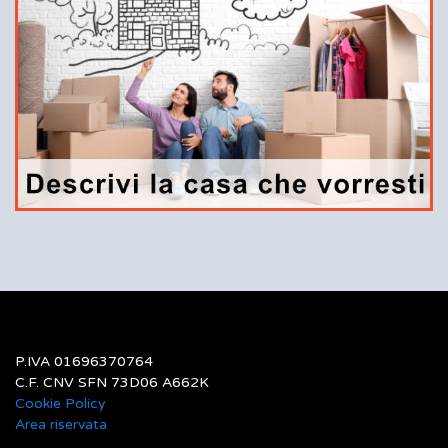
P.IVA 01696370764
C.F. CNV SFN 73D06 A662K
Cookie Policy
Area riservata